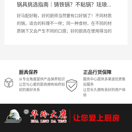
锅具挑选指南｜铸铁锅？不粘锅？珐琅...
好马配好鞍，好的厨师当然要有口好锅了！不同材质
的锅，适合的料理不一样；同一种食材，在不同的材
质锅下又会产生不同的口感；好的厨具在使用得当的
情况下，可以使用一辈子...
厨具保养
正品行货保障
从专业角度提供产品保养知识
服务中心提供多渠道优质售
服
让您与心爱的厨具拥有始终如
后服务
初的美好关系
让您长久拥有良好的用户体
验