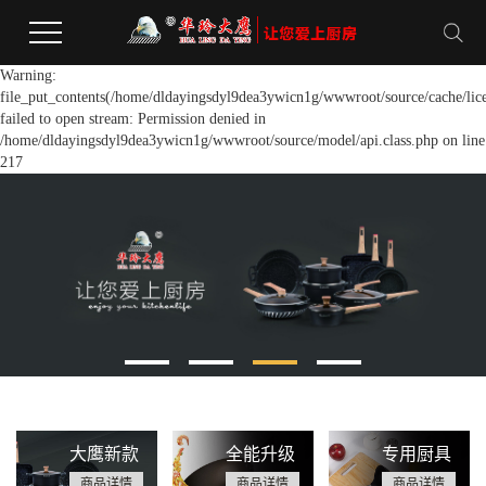
Warning:
file_put_contents(/home/dldayingsdyl9dea3ywicn1g/wwwroot/source/cache/lic
failed to open stream: Permission denied in
/home/dldayingsdyl9dea3ywicn1g/wwwroot/source/model/api.class.php on line
217
大鹰新款
全能升级
专用厨具
商品详情
商品详情
商品详情