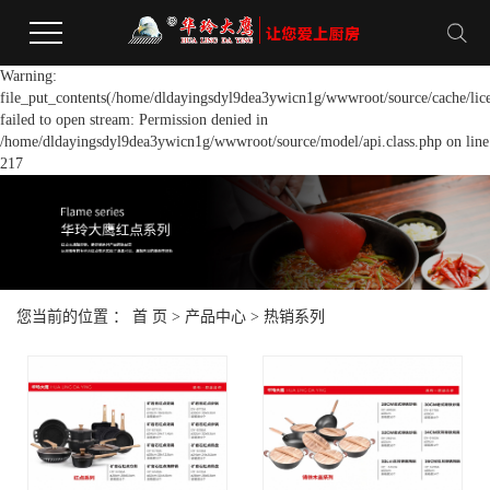
Warning:
file_put_contents(/home/dldayingsdyl9dea3ywicn1g/wwwroot/source/cache/lic
failed to open stream: Permission denied in
/home/dldayingsdyl9dea3ywicn1g/wwwroot/source/model/api.class.php on line
217
您当前的位置 ：
首 页
>
产品中心
>
热销系列